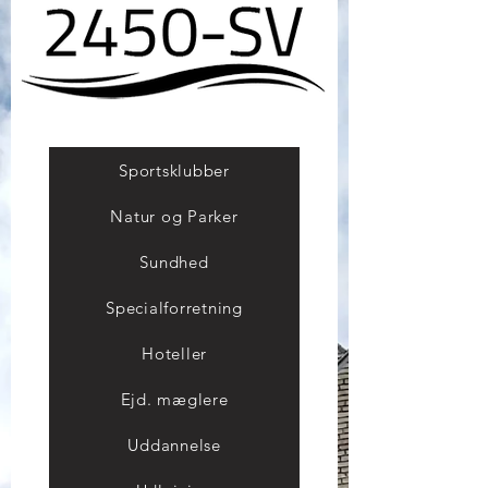
Sportsklubber
Natur og Parker
Sundhed
Specialforretning
Hoteller
Ejd. mæglere
Uddannelse