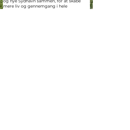
og nye Sydhavn sammen, for at skabe
mere liv og gennemgang i hele
sydhavnen.
Du kan læse mere om
foreningen her.
Siden opdateres og drives af
Sydhavnens Erhvervsfremme Forening
Siden styres af Sydhavns Erhvervsfremme
Forening, hvis du vil være medlem af
foreningen kan du kontakte os ved at
klikke her
Foreningen har adresse hos Sydhavnens
Erhvervsfremme Forening, Alliancevej 22,
2. tv., 2450 København. CVR-nummer:
42240621
info2450sv@gmail.com