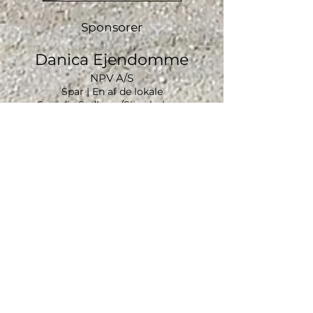
Sponsorer
Danica Ejendomme
NPV A/S
Spar | En af de lokale
Scandic Sydhavn/Sluseholmen
Estate Sydhavn
LokalBolig Sydhavn
Nybolig Sydhavn
Supermarco | Italiensk supermarked
Specialkøbmanden
RealMæglerne Sydhavn
Nyhedsbrev
>