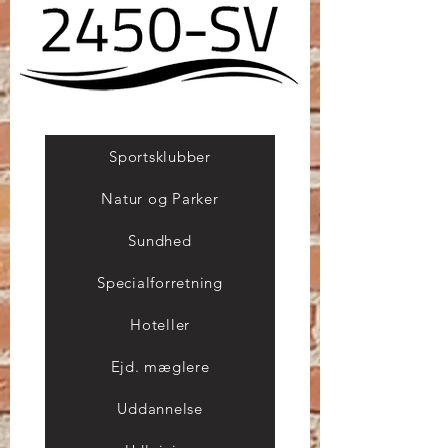
Sportsklubber
Natur og Parker
Sundhed
Specialforretning
Hoteller
Ejd. mæglere
Uddannelse