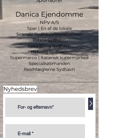
Sponsorer
Danica Ejendomme
NPV A/S
Spar | En af de lokale
Scandic Sydhavn/Sluseholmen
Estate Sydhavn
LokalBolig Sydhavn
Nybolig Sydhavn
Supermarco | Italiensk supermarked
Specialkøbmanden
RealMæglerne Sydhavn
Nyhedsbrev
>