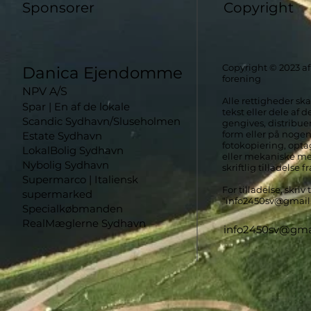
Sponsorer
Copyright
Copyright © 2023 
Danica Ejendomme
forening
NPV A/S
Alle rettigheder ska
Spar | En af de lokale
tekst eller dele a
Scandic Sydhavn/Sluseholmen
gengives, distribuer
form eller på noge
Estate Sydhavn
fotokopiering, opta
LokalBolig Sydhavn
eller mekaniske m
Nybolig Sydhavn
skriftlig tilladelse 
Supermarco | Italiensk
For tilladelse, skriv
supermarked
“
info2450sv@gmai
Specialkøbmanden
RealMæglerne Sydhavn
info2450sv@gma