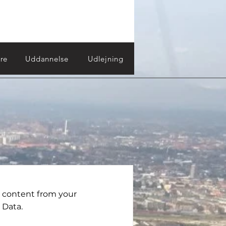
re
Uddannelse
Udlejning
o content from your
 Data.