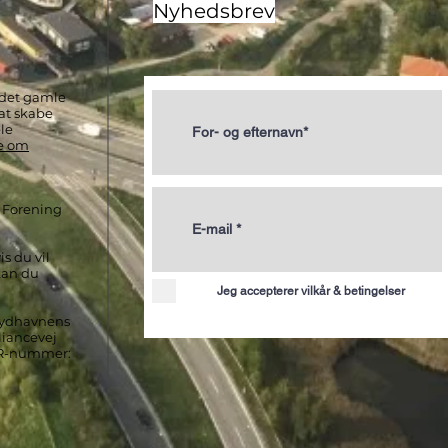
Nyhedsbrev
e det gamle
at skabe
le
e om
 Forening
s du vil
kan du
Jeg accepterer vilkår & betingelser
Sydhavnens
liancevej
CVR-nummer: