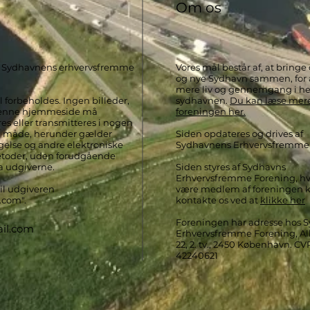
Om os
af Sydhavnens erhvervsfremme
Vores mål består af, at bring
og nye Sydhavn sammen, for 
mere liv og gennemgang i he
l forbeholdes. Ingen billeder,
sydhavnen.
Du kan læse mer
f denne hjemmeside må
foreningen her.
es eller transmitteres i nogen
n måde, herunder gælder
Siden opdateres og drives af
gelse og andre elektroniske
Sydhavnens Erhvervsfremme
etoder, uden forudgående
fra udgiverne.
Siden styres af Sydhavns
Erhvervsfremme Forening, hvi
 til udgiveren
være medlem af foreningen 
l.com
".
kontakte os ved at
klikke her
Foreningen har adresse hos 
il.com
Erhvervsfremme Forening, Al
22, 2. tv., 2450 København. 
42240621